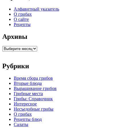
боковой
панели
Алфавитный указатель
О грибах
О сайте
Рецепты
Архивы
Архивы
Рубрики
Время сбора грибов
Вторые блюда
Выращивание грибов
Грибные места
Грибы: Справочник
Интересное
Несъедобные грибы
О грибах
Рецепты блюд
Салаты