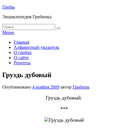
Перейти
Грибы
к
Энциклопедия Грибника
содержимому
Найти:
Поиск
Меню
Основное
Главная
Алфавитный указатель
меню
О грибах
О сайте
Рецепты
Груздь дубовый
Опубликовано
4 ноября 2009
автор
Грибник
Груздь дубовый.
***