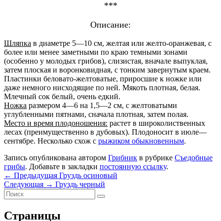
***
Описание:
Шляпка
в диаметре 5—10 см, желтая или желто-оранжевая, с
более или менее заметными по краю темными зонами
(особенно у молодых грибов), слизистая, вначале выпуклая,
затем плоская и воронковидная, с тонким завернутым краем.
Пластинки беловато-желтоватые, приросшие к ножке или
даже немного нисходящие по ней. Мякоть плотная, белая.
Млечный сок белый, очень едкий.
Ножка
размером 4—6 на 1,5—2 см, с желтоватыми
углубленными пятнами, сначала плотная, затем полая.
Место и время плодоношения:
растет в широколиственных
лесах (преимущественно в дубовых). Плодоносит в июле—
сентябре. Несколько схож с
рыжиком обыкновенным
.
Запись опубликована автором
Грибник
в рубрике
Съедобные
грибы
. Добавьте в закладки
постоянную ссылку
.
Навигация
Предыдущая
←
Предыдущая
Груздь осиновый
Следующая
запись:
Следующая
→
Груздь черный
по
Область
Найти:
запись:
Поиск
записям
основной
Страницы